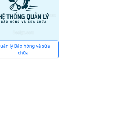
uản lý Báo hỏng và sửa
chữa